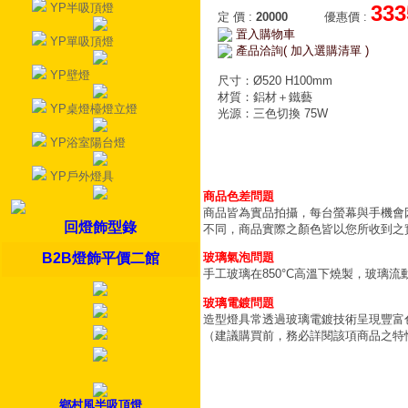
YP半吸頂燈
333
定 價
:
20000
優惠價
:
置入購物車
YP單吸頂燈
產品洽詢( 加入選購清單 )
YP壁燈
尺寸：Ø520 H100mm
材質：鋁材＋鐵藝
YP桌燈檯燈立燈
光源：三色切換 75W
YP浴室陽台燈
YP戶外燈具
商品色差問題
商品皆為實品拍攝，每台螢幕與手機會
回燈飾型錄
不同，商品實際之顏色皆以您所收到之
B2B燈飾平價二館
玻璃氣泡問題
手工玻璃在850°C高溫下燒製，玻璃
玻璃電鍍問題
造型燈具常透過玻璃電鍍技術呈現豐富
（建議購買前，務必詳閱該項商品之特
鄉村風半吸頂燈