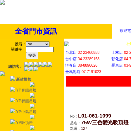
全省門市資訊
歡迎電
全省門市
│
社
搜尋
:
關鍵字
:
台北店
02-23460958
士林店
02-
台中店
04-23289158
彰化店
04-
恆春店
08-8896626
羅東店
03-
總訪客:
金馬澎店
07-7191023
新款燈飾
YP客廳吊燈
YP餐廳吊燈
YP中島吊燈
L01-061-1099
No
:
75W三色變光吸頂燈
YP吸頂燈
品名
:
點選
:
127