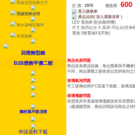
聖誕造型裝飾文字
600
定 價
:
2970
優惠價
:
置入購物車
聖誕裝飾桌燈
產品洽詢( 加入選購清單 )
LED 電池燈-彩(自動閃爍)
舞台旋轉彩魔球
尺寸:長25公分 X 高35-75公分(可伸長
電池:3號電池X3(不附)
年節裝飾
回燈飾型錄
商品色差問題
B2B燈飾平價二館
商品皆為實品拍攝，每台螢幕與手機會
不同，商品實際之顏色皆以您所收到之
玻璃氣泡問題
手工玻璃在850°C高溫下燒製，玻璃
玻璃電鍍問題
造型燈具常透過玻璃電鍍技術呈現豐富
（建議購買前，務必詳閱該項商品之特
鄉村風半吸頂燈
申請資料下載