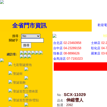
全省門市資訊
歡迎電
全省門市
│
社
搜尋
:
關鍵字
:
台北店
02-23460958
士林店
02-
台中店
04-23289158
彰化店
04-
恆春店
08-8896626
羅東店
03-
總訪客:
金馬澎店
07-7191023
七彩聖誕燈泡
聖誕樹
聖誕裝飾
聖誕造型立體佈置
SCX-11029
No
:
伸縮雪人
聖誕造型壁掛/壁貼
品名
:
點選
:
2092