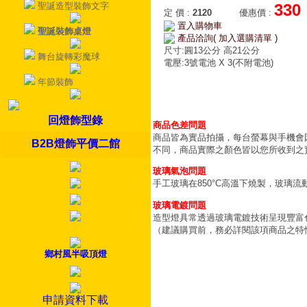
聖誕造型裝飾文字
330
定 價
:
2120
優惠價
:
置入購物車
聖誕裝飾桌燈
產品洽詢( 加入選購清單 )
尺寸:圓13公分 高21公分
舞台旋轉彩魔球
電壓:3號電池 X 3(不附電池)
年節裝飾
回燈飾型錄
商品色差問題
商品皆為實品拍攝，每台螢幕與手機會
B2B燈飾平價二館
不同，商品實際之顏色皆以您所收到之
玻璃氣泡問題
手工玻璃在850°C高溫下燒製，玻璃
玻璃電鍍問題
造型燈具常透過玻璃電鍍技術呈現豐富
（建議購買前，務必詳閱該項商品之特
鄉村風半吸頂燈
申請資料下載