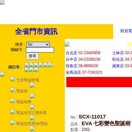
全省門市資訊
歡迎電
全省門市
│
社
搜尋
:
關鍵字
:
台北店
02-23460958
士林店
02-
台中店
04-23289158
彰化店
04-
恆春店
08-8896626
羅東店
03-
總訪客:
金馬澎店
07-7191023
七彩聖誕燈泡
聖誕樹
聖誕裝飾
聖誕造型立體佈置
SCX-11017
No
:
EVA 七彩變色聖誕樹
聖誕造型壁掛/壁貼
品名
:
點選
:
2352