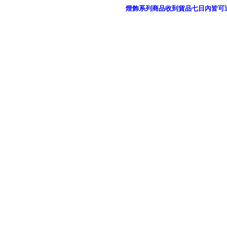
燈飾系列商品收到貨品七日內皆可
御品科技、YP燈飾網版權所有 c 2011 