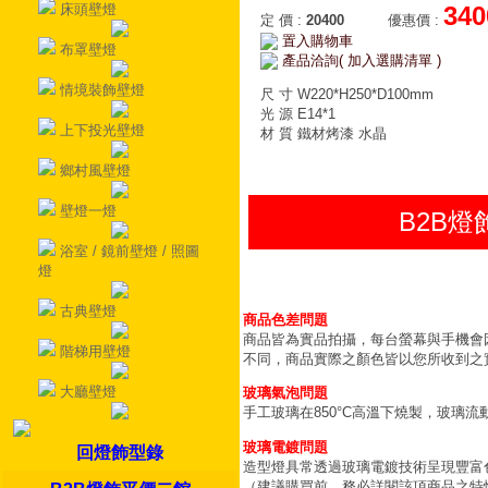
床頭壁燈
340
定 價
:
20400
優惠價
:
置入購物車
布罩壁燈
產品洽詢( 加入選購清單 )
情境裝飾壁燈
尺 寸 W220*H250*D100mm
光 源 E14*1
上下投光壁燈
材 質 鐵材烤漆 水晶
鄉村風壁燈
壁燈一燈
B2B
浴室 / 鏡前壁燈 / 照圖
燈
古典壁燈
商品色差問題
商品皆為實品拍攝，每台螢幕與手機會
階梯用壁燈
不同，商品實際之顏色皆以您所收到之
大廳壁燈
玻璃氣泡問題
手工玻璃在850°C高溫下燒製，玻璃
玻璃電鍍問題
回燈飾型錄
造型燈具常透過玻璃電鍍技術呈現豐富
（建議購買前，務必詳閱該項商品之特