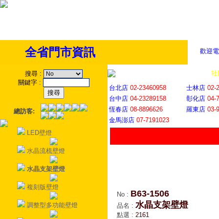
全省門市資訊
歡迎電
全省門市
│
社
搜尋
:
關鍵字
:
台北店
02-23460958
士林店
02-
台中店
04-23289158
彰化店
04-
恆春店
08-8896626
羅東店
03-
總訪客:
金馬澎店
07-7191023
LED壁燈
水晶流梳壁燈
水晶支架壁燈
複刻版壁燈
B63-1506
No
:
水晶支架壁燈
調整型多功能壁燈
品名
:
點選
:
2161