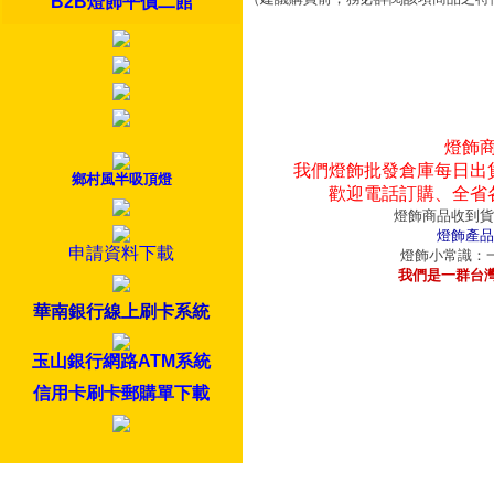
B2B燈飾平價二館
燈飾
我們燈飾批發倉庫每日出
鄉村風半吸頂燈
歡迎電話訂購、全省
燈飾商品收到貨
燈飾產品
申請資料下載
燈飾小常識：一
我們是一群台
華南銀行線上刷卡系統
玉山銀行網路ATM系統
信用卡刷卡郵購單下載