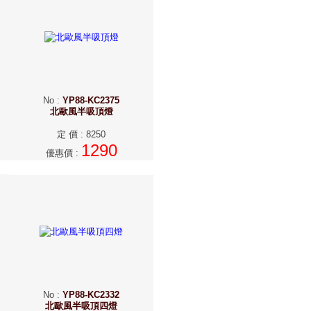
No
:
YP88-KC2375
北歐風半吸頂燈
定 價
:
8250
1290
優惠價
:
No
:
YP88-KC2332
北歐風半吸頂四燈