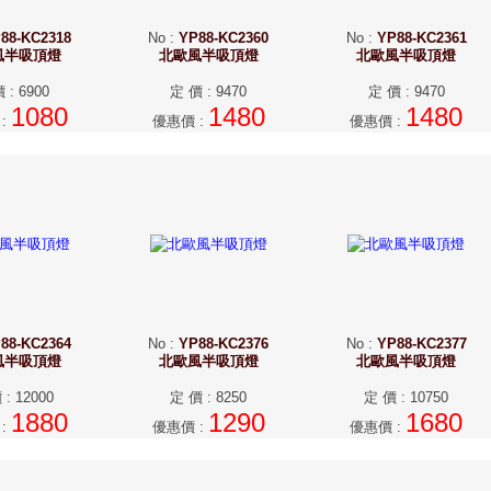
88-KC2318
No
:
YP88-KC2360
No
:
YP88-KC2361
風半吸頂燈
北歐風半吸頂燈
北歐風半吸頂燈
價
:
6900
定 價
:
9470
定 價
:
9470
1080
1480
1480
:
優惠價
:
優惠價
:
88-KC2364
No
:
YP88-KC2376
No
:
YP88-KC2377
風半吸頂燈
北歐風半吸頂燈
北歐風半吸頂燈
價
:
12000
定 價
:
8250
定 價
:
10750
1880
1290
1680
:
優惠價
:
優惠價
: