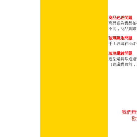
商品色差問題
商品皆為實品拍
不同，商品實際
玻璃氣泡問題
手工玻璃在85
玻璃電鍍問題
造型燈具常透過
（建議購買前，
我們燈
歡