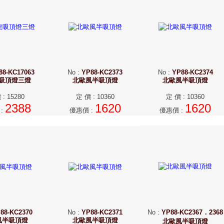
88-KC17063
No
:
YP88-KC2373
No
:
YP88-KC2374
吸頂燈三燈
北歐風半吸頂燈
北歐風半吸頂燈
價
:
15280
定 價
:
10360
定 價
:
10360
2388
1620
1620
:
優惠價
:
優惠價
:
88-KC2370
No
:
YP88-KC2371
No
:
YP88-KC2367．2368
風半吸頂燈
北歐風半吸頂燈
北歐風半吸頂燈