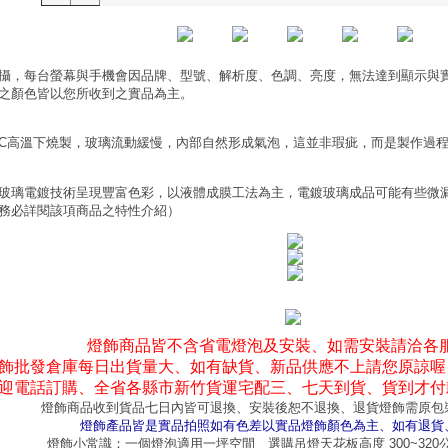
攝，每台螢幕與手機會因品牌、型號、解析度、色調、亮度，無法達到顯示與
之顏色皆以您所收到之實品為主。
0°C高溫下燒製，玻璃流動緩慢，內部自然形成氣泡，這並非瑕疵，而是製作過
玻璃電鍍技術呈現豐富色彩，以液體成膜工法為主，電鍍玻璃成品可能有些微
務必詳閱該項商品之特性介紹）
燈飾商品皆不含省電燈泡及安裝、如需安裝請洽各
飾批發倉庫每日出貨量大、如有缺貨、新品供應不上請您原諒喔
迎電話訂購、全省各縣市新竹貨運宅配三、七天到貨、貨到才付
燈飾商品收到貨品七日內皆可退換、安裝後恕不退換、退貨燈飾需原包
燈飾產品皆是實品拍照如有色差以實品燈飾顏色為主、如有退貨
燈飾小常識：一個燈泡適用一坪空間 選購吊燈天花板高度 300~32