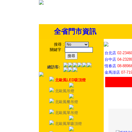
全省門市資訊
搜尋
:
關鍵字
:
台北店
02-2346
台中店
04-2328
恆春店
08-8896
總訪客:
金馬澎店
07-71
北歐風LED吸頂燈
北歐風吊燈
北歐風餐吊燈
北歐風單吊燈
北歐風單吸頂燈