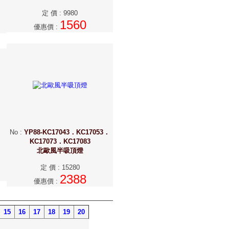
定 價
:
9980
1560
優惠價
:
No
:
YP88-KC17043．KC17053．
KC17073．KC17083
北歐風半吸頂燈
定 價
:
15280
2388
優惠價
:
15
16
17
18
19
20