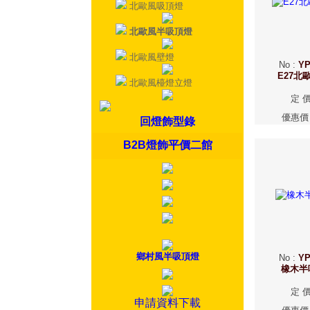
北歐風吸頂燈
北歐風半吸頂燈
北歐風壁燈
No
:
YP
E27北
北歐風檯燈立燈
定 
優惠價
回燈飾型錄
B2B燈飾平價二館
鄉村風半吸頂燈
No
:
YP
橡木半
定 
申請資料下載