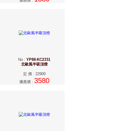
優惠價
:
No
:
YP88-KC2331
北歐風半吸頂燈
定 價
:
22900
3580
優惠價
: