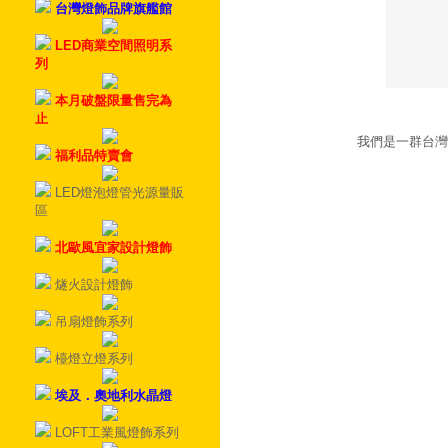
台灣燈飾品牌旗艦館
LED商業空間照明系
列
本月破盤限量售完為
止
我們是一群台灣
福利品特賣會
LED燈泡燈管光源量販
區
北歐風宜家設計燈飾
燧火設計燈飾
吊扇燈飾系列
檯燈立燈系列
埃及．奧地利水晶燈
LOFT工業風燈飾系列