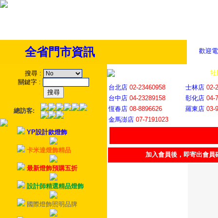
全省門市資訊
歡迎電
全省門市
│
社
搜尋
:
關鍵字
:
台北店
02-23460958
士林店
02-
台中店
04-23289158
彰化店
04-
恆春店
08-8896626
羅東店
03-
總訪客:
金馬澎店
07-7191023
YP設計款燈飾
卡米達燈飾精品
加入會員後，即寄出會員
最新燈飾預購五折
設計師精選精品燈飾
國際燈飾照明品牌