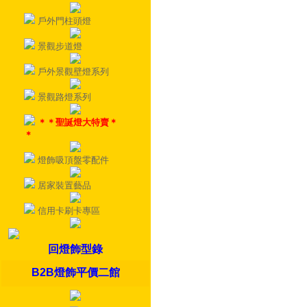
戶外門柱頭燈
景觀步道燈
戶外景觀壁燈系列
景觀路燈系列
＊＊聖誕燈大特賣＊
＊
燈飾吸頂盤零配件
居家裝置藝品
信用卡刷卡專區
回燈飾型錄
B2B燈飾平價二館