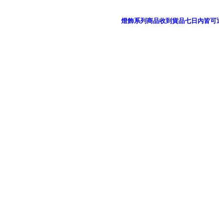
燈飾系列商品收到貨品七日內皆可
御品科技、YP燈飾網版權所有 c 2011 