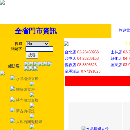
全省門市資訊
歡迎電
全省門市
│
社
搜尋
:
關鍵字
:
台北店
02-23460958
士林店
02-
台中店
04-23289158
彰化店
04-
恆春店
08-8896626
羅東店
03-
總訪客:
金馬澎店
07-7191023
水晶檯燈立燈
閱讀燈立燈
時尚檯燈桌燈
新古典檯燈
大理石陶瓷檯燈