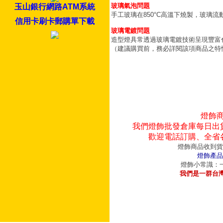
玻璃氣泡問題
玉山銀行網路ATM系統
手工玻璃在850°C高溫下燒製，玻璃
信用卡刷卡郵購單下載
玻璃電鍍問題
造型燈具常透過玻璃電鍍技術呈現豐富
（建議購買前，務必詳閱該項商品之特
燈飾
我們燈飾批發倉庫每日出
歡迎電話訂購、全省
燈飾商品收到貨
燈飾產品
燈飾小常識：一
我們是一群台