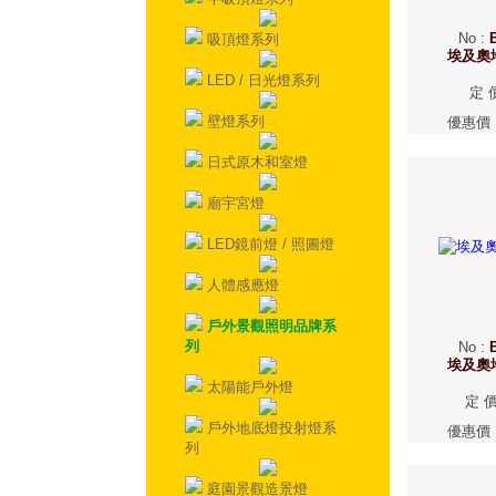
No
:
吸頂燈系列
埃及奧
LED / 日光燈系列
定 
壁燈系列
優惠價
日式原木和室燈
廟宇宮燈
LED鏡前燈 / 照圖燈
人體感應燈
戶外景觀照明品牌系
列
No
:
埃及奧
太陽能戶外燈
定 
戶外地底燈投射燈系
優惠價
列
庭園景觀造景燈