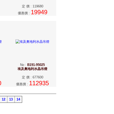
定 價
:
119680
19949
優惠價
:
No
:
B191-95025
埃及奧地利水晶吊燈
定 價
:
677600
0
112935
優惠價
:
12
13
14