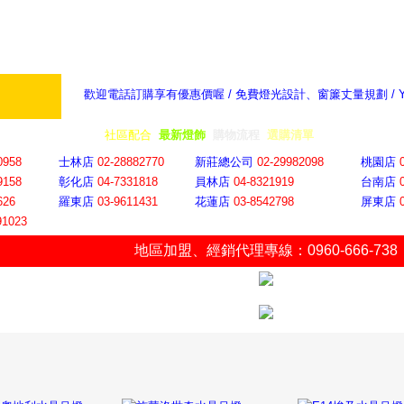
歡迎電話訂購享有優惠價喔 / 免費燈光設計、窗簾丈量規劃 /
奇摩新聞：選對燈飾居家氣氛大提升
隨意窩 Xu
全省門市
│
社區配合
│
最新燈飾
│
購物流程
│
選購清單
│
購物車
│
聯絡YP
0958
士林店
02-28882770
新莊總公司
02-29982098
桃園店
9158
彰化店
04-73318
18
員林店
04-8321919
台南店
626
羅東店
03-9611431
花蓮店
03-8542798
屏東店
91023
地區加盟
、
經銷代理專線：0960-666-738