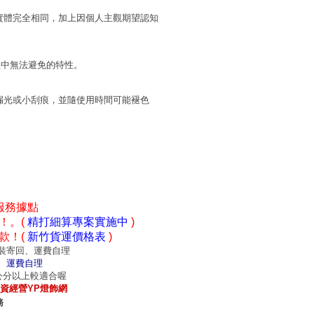
實體完全相同，加上因個人主觀期望認知
程中無法避免的特性。
漏光或小刮痕，並隨使用時間可能褪色
服務據點
！。(
精打細算專案實施中
)
款！(
新竹貨運價格表
)
裝寄回、運費自理
、運費自理
0公分以上較適合喔
資經營YP燈飾網
務