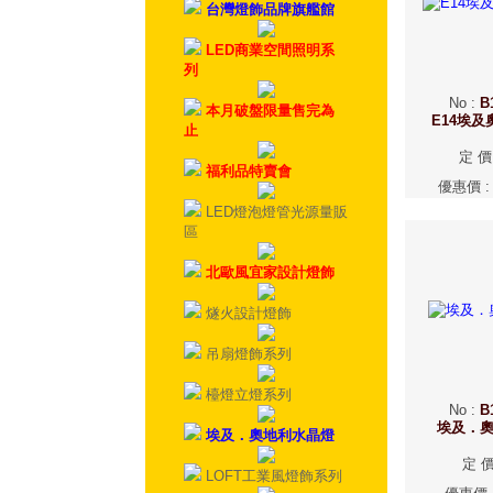
台灣燈飾品牌旗艦館
LED商業空間照明系
列
No
:
B
本月破盤限量售完為
E14埃
止
定 價
福利品特賣會
優惠價
LED燈泡燈管光源量販
區
北歐風宜家設計燈飾
燧火設計燈飾
吊扇燈飾系列
檯燈立燈系列
No
:
B
埃及．
埃及．奧地利水晶燈
定 
LOFT工業風燈飾系列