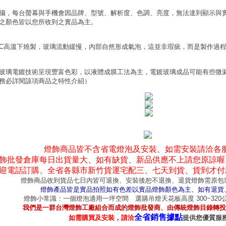
攝，每台螢幕與手機會因品牌、型號、解析度、色調、亮度，無法達到顯示與
之顏色皆以您所收到之實品為主。
0°C高溫下燒製，玻璃流動緩慢，內部自然形成氣泡，這並非瑕疵，而是製作過
玻璃電鍍技術呈現豐富色彩，以液體成膜工法為主，電鍍玻璃成品可能有些微
務必詳閱該項商品之特性介紹）
燈飾商品皆不含省電燈泡及安裝、如需安裝請洽各
飾批發倉庫每日出貨量大、如有缺貨、新品供應不上請您原諒喔
迎電話訂購、全省各縣市新竹貨運宅配三、七天到貨、貨到才付
燈飾商品收到貨品七日內皆可退換、安裝後恕不退換、退貨燈飾需原包
燈飾產品皆是實品拍照如有色差以實品燈飾顏色為主、如有退貨
燈飾小常識：一個燈泡適用一坪空間 選購吊燈天花板高度 300~32
我們是一群台灣燈飾工廠組合而成的燈飾批發商、由傳統燈飾目錄轉投
全省銷售據點
如需購買及安裝，請洽
提供您優質服