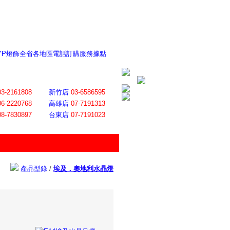
 YP燈飾全省各地區電話訂購服務據點
ite日誌 感謝莊記者熱情介紹
│
會員登入
│
回首頁
│
加入最愛
03-2161808
新竹店
03-6586595
06-2220768
高雄店
07-7191313
08-7830897
台東店
07-7191023
產品型錄
/
埃及．奧地利水晶燈