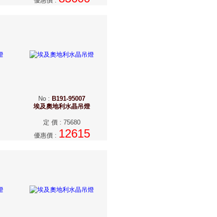
優惠價
:
No
:
B191-95007
埃及奧地利水晶吊燈
定 價
:
75680
12615
優惠價
: