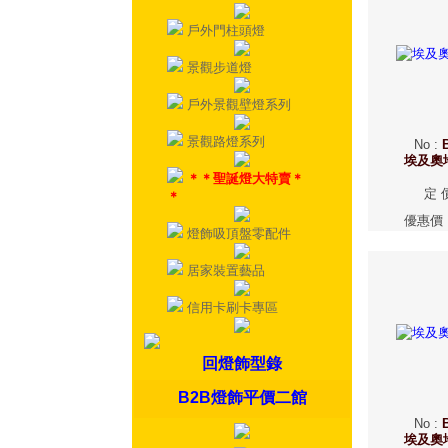
戶外門柱頭燈
景觀步道燈
戶外景觀壁燈系列
景觀路燈系列
No
:
埃及奧
＊＊聖誕燈大特賣＊
定 
＊
優惠價
燈飾吸頂盤零配件
居家裝置藝品
信用卡刷卡專區
回燈飾型錄
B2B燈飾平價二館
No
:
埃及奧