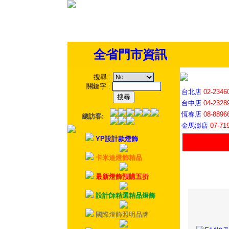
全省門市資訊
搜尋
:
關鍵字
:
台北店
02-2346
台中店
04-2328
恆春店
08-8896
總訪客:
金馬澎店
07-71
YP設計款燈飾
卡米達燈飾精品
最新燈飾預購五折
設計師精選精品燈飾
國際燈飾照明品牌