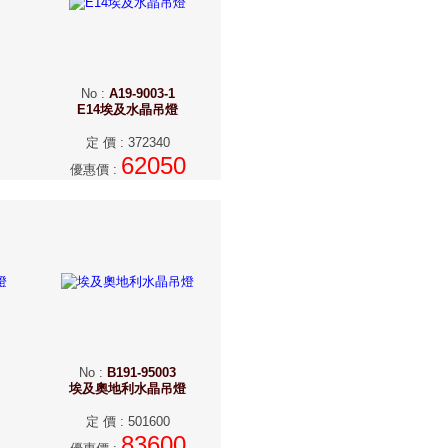
No
:
A19-9003-1
E14埃及水晶吊燈
定 價
:
372340
62050
優惠價
:
No
:
B191-95003
埃及奧地利水晶吊燈
定 價
:
501600
83600