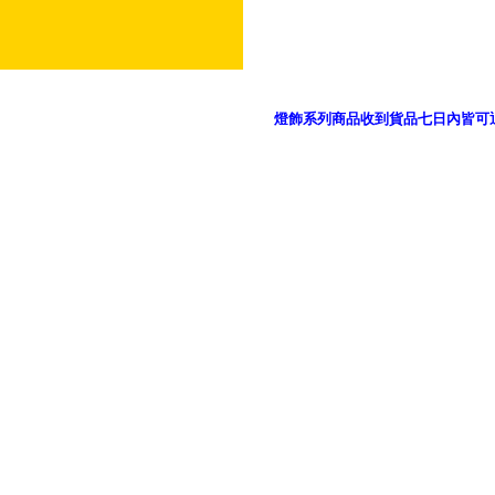
燈飾系列商品收到貨品七日內皆可
御品科技、YP燈飾網版權所有 c 2011 