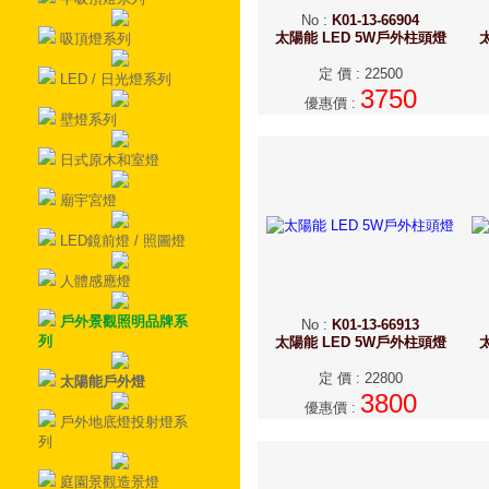
No
:
K01-13-66904
太陽能 LED 5W戶外柱頭燈
吸頂燈系列
定 價
:
22500
LED / 日光燈系列
3750
優惠價
:
壁燈系列
日式原木和室燈
廟宇宮燈
LED鏡前燈 / 照圖燈
人體感應燈
戶外景觀照明品牌系
No
:
K01-13-66913
列
太陽能 LED 5W戶外柱頭燈
定 價
:
22800
太陽能戶外燈
3800
優惠價
:
戶外地底燈投射燈系
列
庭園景觀造景燈