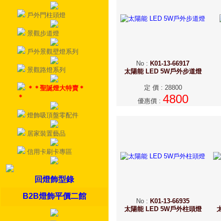
戶外門柱頭燈
景觀步道燈
戶外景觀壁燈系列
No
:
K01-13-66917
景觀路燈系列
太陽能 LED 5W戶外步道燈
定 價
:
28800
＊＊聖誕燈大特賣＊
4800
＊
優惠價
:
燈飾吸頂盤零配件
居家裝置藝品
信用卡刷卡專區
回燈飾型錄
B2B燈飾平價二館
No
:
K01-13-66935
太陽能 LED 5W戶外柱頭燈