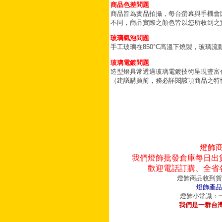
商品色差問題
商品皆為實品拍攝，每台螢幕與手機會
不同，商品實際之顏色皆以您所收到之
玻璃氣泡問題
手工玻璃在850°C高溫下燒製，玻璃
玻璃電鍍問題
造型燈具常透過玻璃電鍍技術呈現豐富
（建議購買前，務必詳閱該項商品之特
燈飾
我們燈飾批發倉庫每日出
歡迎電話訂購、全省
燈飾商品收到貨
燈飾產品
燈飾小常識：一
我們是一群台