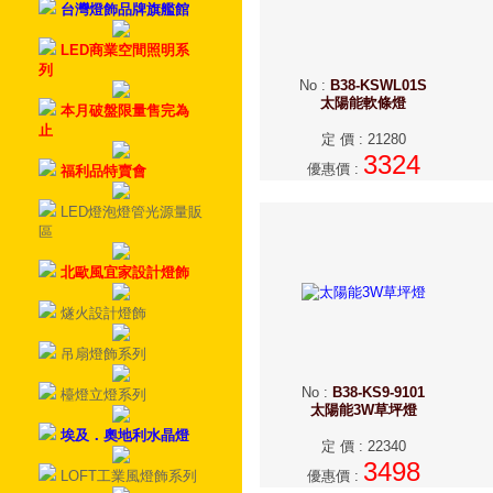
台灣燈飾品牌旗艦館
LED商業空間照明系
列
No
:
B38-KSWL01S
太陽能軟條燈
本月破盤限量售完為
止
定 價
:
21280
3324
優惠價
:
福利品特賣會
LED燈泡燈管光源量販
區
北歐風宜家設計燈飾
燧火設計燈飾
吊扇燈飾系列
No
:
B38-KS9-9101
檯燈立燈系列
太陽能3W草坪燈
埃及．奧地利水晶燈
定 價
:
22340
3498
LOFT工業風燈飾系列
優惠價
: