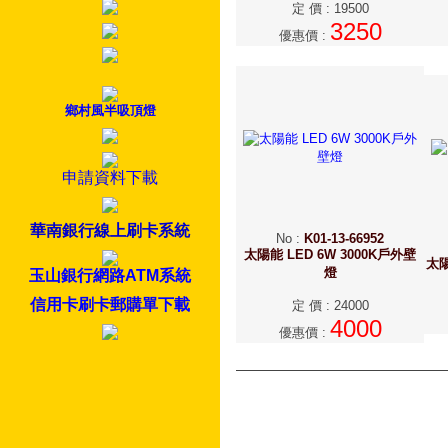
定 價
:
19500
3250
優惠價
:
鄉村風半吸頂燈
申請資料下載
華南銀行線上刷卡系統
No
:
K01-13-66952
太陽能 LED 6W 3000K戶外壁
太陽
燈
玉山銀行網路ATM系統
信用卡刷卡郵購單下載
定 價
:
24000
4000
優惠價
: