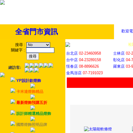
全省門市資訊
歡迎電
全省門市
│
社
搜尋
:
關鍵字
:
台北店
02-23460958
士林店
02-
台中店
04-23289158
彰化店
04-
恆春店
08-8896626
羅東店
03-
總訪客:
金馬澎店
07-7191023
YP設計款燈飾
卡米達燈飾精品
最新燈飾預購五折
設計師精選精品燈飾
國際燈飾照明品牌