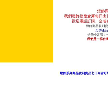
燈飾
我們燈飾批發倉庫每日出
歡迎電話訂購、全省
燈飾商品收到貨
燈飾產品
燈飾小常識：一
我們是一群台
燈飾系列商品收到貨品七日內皆可
御品科技、YP燈飾網版權所有 c 2011 