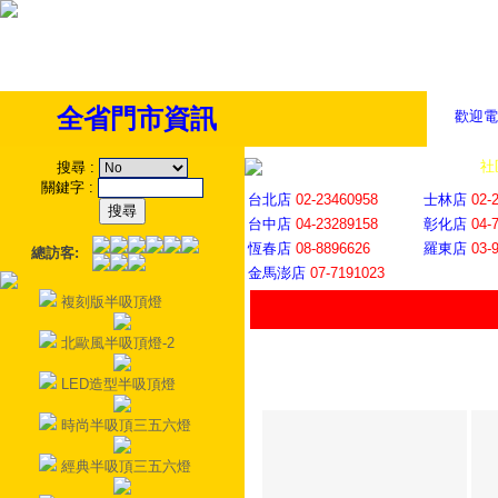
全省門市資訊
歡迎電
全省門市
│
社
搜尋
:
關鍵字
:
台北店
02-23460958
士林店
02-
台中店
04-23289158
彰化店
04-
恆春店
08-8896626
羅東店
03-
總訪客:
金馬澎店
07-7191023
複刻版半吸頂燈
北歐風半吸頂燈-2
LED造型半吸頂燈
時尚半吸頂三五六燈
經典半吸頂三五六燈