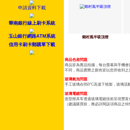
申請資料下載
華南銀行線上刷卡系統
玉山銀行網路ATM系統
鄉村風半吸頂燈
信用卡刷卡郵購單下載
商品色差問題
商品皆為實品拍攝，每台螢幕與手機會
不同，商品實際之顏色皆以您所收到之
玻璃氣泡問題
手工玻璃在850°C高溫下燒製，玻璃
玻璃電鍍問題
造型燈具常透過玻璃電鍍技術呈現豐富
（建議購買前，務必詳閱該項商品之特