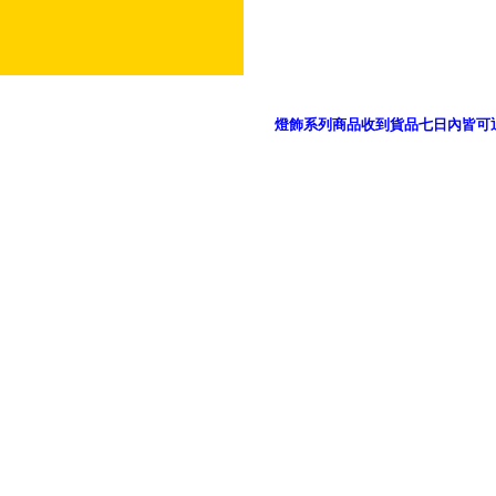
燈飾系列商品收到貨品七日內皆可
御品科技、YP燈飾網版權所有 c 2011 