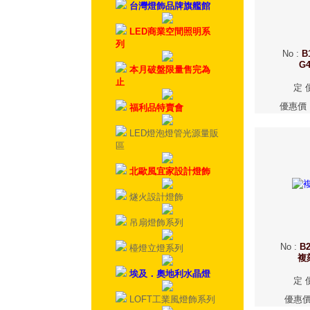
台灣燈飾品牌旗艦館
LED商業空間照明系
列
No
:
B
G
本月破盤限量售完為
止
定 
優惠價
福利品特賣會
LED燈泡燈管光源量販
區
北歐風宜家設計燈飾
燧火設計燈飾
吊扇燈飾系列
No
:
B2
檯燈立燈系列
複
埃及．奧地利水晶燈
定 
LOFT工業風燈飾系列
優惠