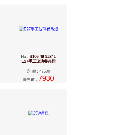
No
:
B106-48-93241
E27手工玻璃餐吊燈
定 價
:
47600
7930
優惠價
: