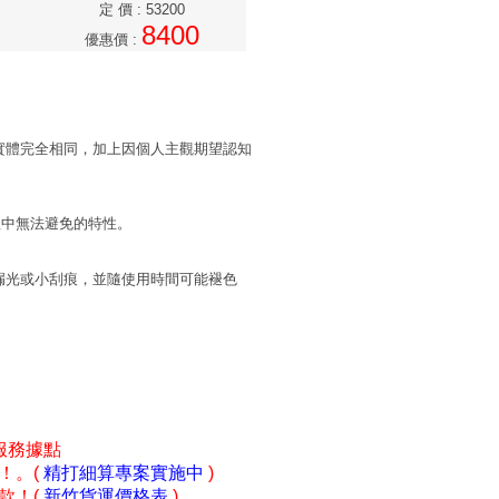
定 價
:
53200
8400
優惠價
:
實體完全相同，加上因個人主觀期望認知
程中無法避免的特性。
漏光或小刮痕，並隨使用時間可能褪色
服務據點
！。(
精打細算專案實施中
)
款！(
新竹貨運價格表
)