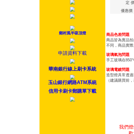
定 
優惠價
鄉村風半吸頂燈
商品色差問題
商品皆為實品拍
不同，商品實際
申請資料下載
玻璃氣泡問題
手工玻璃在85
華南銀行線上刷卡系統
玻璃電鍍問題
造型燈具常透過
（建議購買前，
玉山銀行網路ATM系統
信用卡刷卡郵購單下載
我們燈
歡