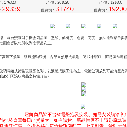
價
:
176020
定 價
:
201020
定 價
:
121600
29339
31740
19200
:
優惠價
:
優惠價
:
攝，每台螢幕與手機會因品牌、型號、解析度、色調、亮度，無法達到顯示與
之顏色皆以您所收到之實品為主。
0°C高溫下燒製，玻璃流動緩慢，內部自然形成氣泡，這並非瑕疵，而是製作過
玻璃電鍍技術呈現豐富色彩，以液體成膜工法為主，電鍍玻璃成品可能有些微
務必詳閱該項商品之特性介紹）
燈飾商品皆不含省電燈泡及安裝、如需安裝請洽各
飾批發倉庫每日出貨量大、如有缺貨、新品供應不上請您原諒喔
迎電話訂購、全省各縣市新竹貨運宅配三、七天到貨、貨到才付