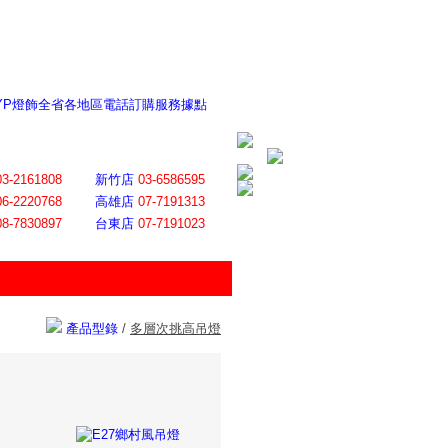
 YP燈飾全省各地區電話訂購服務據點
ite日誌 感謝莊記者熱情介紹
│
會員登入
│
回首頁
│
加入最愛
03-2161808
新竹店
03-6586595
06-2220768
高雄店
07-7191313
08-7830897
台東店
07-7191023
產品型錄
/
多層次挑高吊燈