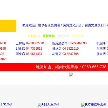
歡迎電話訂購享有優惠價喔 / 免費燈光設計、窗簾丈量規劃 /
奇摩新聞：選對燈飾居家氣氛大提升
隨意窩 Xu
全省門市
│
社區配合
│
最新燈飾
│
購物流程
│
選購清單
│
購物車
│
聯絡YP
0958
士林店
02-28882770
新莊總公司
02-29982098
桃園店
9158
彰化店
04-73318
18
員林店
04-8321919
台南店
626
羅東店
03-9611431
花蓮店
03-8542798
屏東店
91023
地區加盟
、
經銷代理專線：0960-666-738