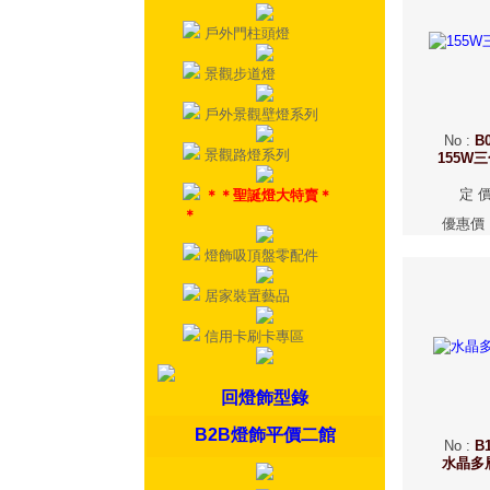
戶外門柱頭燈
景觀步道燈
戶外景觀壁燈系列
No
:
B0
景觀路燈系列
155W
定 
＊＊聖誕燈大特賣＊
＊
優惠價
燈飾吸頂盤零配件
居家裝置藝品
信用卡刷卡專區
回燈飾型錄
B2B燈飾平價二館
No
:
B1
水晶多