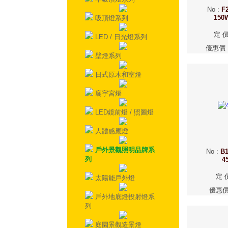
No
:
F2
15
吸頂燈系列
定 
LED / 日光燈系列
優惠價
壁燈系列
日式原木和室燈
廟宇宮燈
LED鏡前燈 / 照圖燈
人體感應燈
戶外景觀照明品牌系
No
:
B1
列
4
定 
太陽能戶外燈
優惠
戶外地底燈投射燈系
列
庭園景觀造景燈