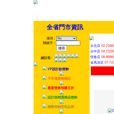
全省門市資訊
搜尋
:
關鍵字
:
台北店
02-2346
台中店
04-2328
恆春店
08-8896
總訪客:
金馬澎店
07-71
YP設計款燈飾
卡米達燈飾精品
最新燈飾預購五折
設計師精選精品燈飾
國際燈飾照明品牌