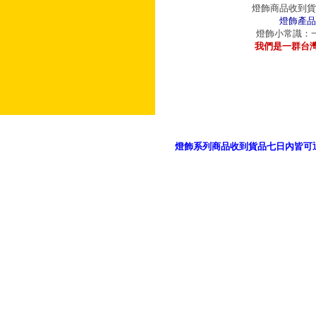
燈飾商品收到貨
燈飾產品
燈飾小常識：一
我們是一群台
燈飾系列商品收到貨品七日內皆可
御品科技、YP燈飾網版權所有 c 2011 