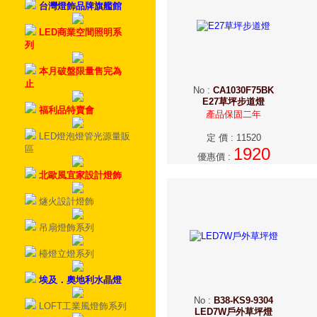
台灣燈飾品牌旗艦館
LED商業空間照明系
列
本月破盤限量售完為
止
No
:
CA1030F75BK
E27草坪步道燈
福利品特賣會
產品保固二年
LED燈泡燈管光源量販
定 價
:
11520
區
1920
優惠價
:
北歐風宜家設計燈飾
燧火設計燈飾
吊扇燈飾系列
檯燈立燈系列
埃及．奧地利水晶燈
No
:
B38-KS9-9304
LOFT工業風燈飾系列
LED7W戶外草坪燈