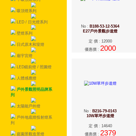
吸頂燈系列
LED / 日光燈系列
No
:
B188-53-12-5364
E27戶外景觀步道燈
壁燈系列
定 價
:
12000
日式原木和室燈
2000
優惠價
:
廟宇宮燈
LED鏡前燈 / 照圖燈
人體感應燈
戶外景觀照明品牌系
列
太陽能戶外燈
No
:
B216-79-0143
10W草坪步道燈
戶外地底燈投射燈系
列
定 價
:
14640
2379
庭園景觀造景燈
優惠價
: