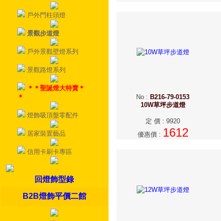
戶外門柱頭燈
景觀步道燈
戶外景觀壁燈系列
景觀路燈系列
＊＊聖誕燈大特賣＊
＊
No
:
B216-79-0153
10W草坪步道燈
燈飾吸頂盤零配件
定 價
:
9920
1612
居家裝置藝品
優惠價
:
信用卡刷卡專區
回燈飾型錄
B2B燈飾平價二館