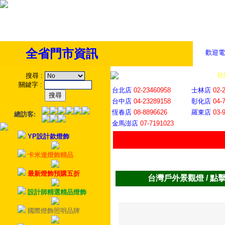
全省門市資訊
歡迎電
全省門市
│
社
搜尋
:
關鍵字
:
台北店
02-23460958
士林店
02-
台中店
04-23289158
彰化店
04-
恆春店
08-8896626
羅東店
03-
總訪客:
金馬澎店
07-7191023
YP設計款燈飾
卡米達燈飾精品
最新燈飾預購五折
台灣戶外景觀燈 / 點
設計師精選精品燈飾
國際燈飾照明品牌