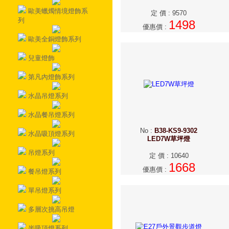
歐美蠟燭情境燈飾系
定 價
:
9570
列
1498
優惠價
:
歐美全銅燈飾系列
兒童燈飾
第凡內燈飾系列
水晶吊燈系列
水晶餐吊燈系列
No
:
B38-KS9-9302
水晶吸頂燈系列
LED7W草坪燈
吊燈系列
定 價
:
10640
1668
優惠價
:
餐吊燈系列
單吊燈系列
多層次挑高吊燈
半吸頂燈系列