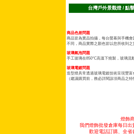
台灣戶外景觀燈 / 點
商品色差問題
商品皆為實品拍攝，每台螢幕與手機會
不同，商品實際之顏色皆以您所收到之
玻璃氣泡問題
手工玻璃在850°C高溫下燒製，玻璃
玻璃電鍍問題
造型燈具常透過玻璃電鍍技術呈現豐富
（建議購買前，務必詳閱該項商品之特
燈飾
我們燈飾批發倉庫每日出
歡迎電話訂購、全省