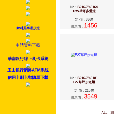
No
:
B216-79-0164
12W草坪步道燈
定 價
:
8960
1456
優惠價
:
鄉村風半吸頂燈
申請資料下載
華南銀行線上刷卡系統
玉山銀行網路ATM系統
信用卡刷卡郵購單下載
No
:
B216-79-0181
E27草坪步道燈
定 價
:
21840
3549
優惠價
:
ALL : 3