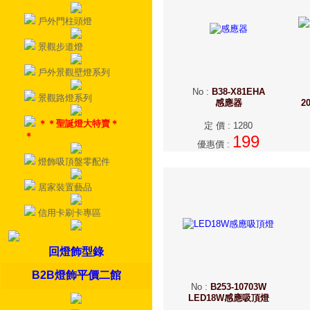
戶外門柱頭燈
景觀步道燈
戶外景觀壁燈系列
No
:
B38-X81EHA
景觀路燈系列
感應器
2
＊＊聖誕燈大特賣＊
定 價
:
1280
＊
199
優惠價
:
燈飾吸頂盤零配件
居家裝置藝品
信用卡刷卡專區
回燈飾型錄
B2B燈飾平價二館
No
:
B253-10703W
LED18W感應吸頂燈