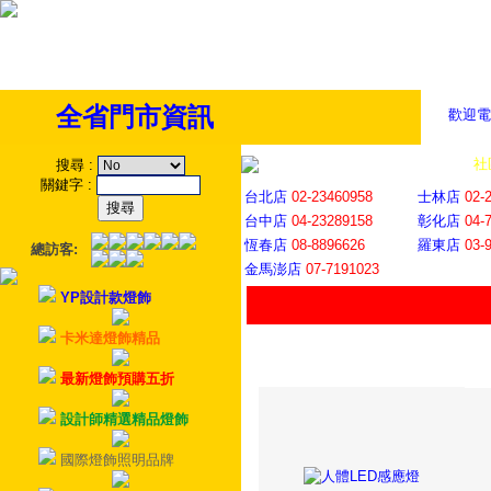
全省門市資訊
歡迎電
全省門市
│
社
搜尋
:
關鍵字
:
台北店
02-23460958
士林店
02-
台中店
04-23289158
彰化店
04-
恆春店
08-8896626
羅東店
03-
總訪客:
金馬澎店
07-7191023
YP設計款燈飾
卡米達燈飾精品
最新燈飾預購五折
設計師精選精品燈飾
國際燈飾照明品牌