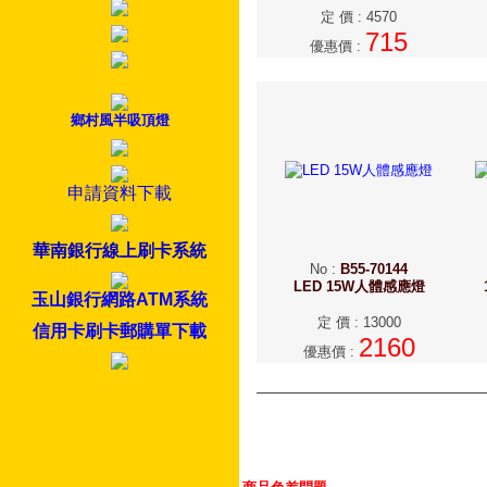
定 價
:
4570
715
優惠價
:
鄉村風半吸頂燈
申請資料下載
華南銀行線上刷卡系統
No
:
B55-70144
LED 15W人體感應燈
玉山銀行網路ATM系統
定 價
:
13000
信用卡刷卡郵購單下載
2160
優惠價
: