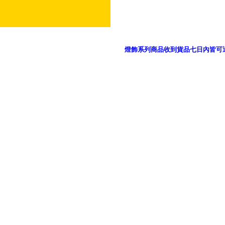
燈飾系列商品收到貨品七日內皆可
御品科技、YP燈飾網版權所有 c 2011 