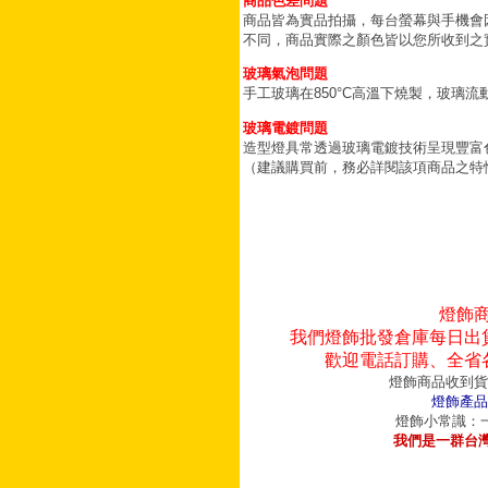
商品色差問題
商品皆為實品拍攝，每台螢幕與手機會
不同，商品實際之顏色皆以您所收到之
玻璃氣泡問題
手工玻璃在850°C高溫下燒製，玻璃
玻璃電鍍問題
造型燈具常透過玻璃電鍍技術呈現豐富
（建議購買前，務必詳閱該項商品之特
燈飾
我們燈飾批發倉庫每日出
歡迎電話訂購、全省
燈飾商品收到貨
燈飾產品
燈飾小常識：一
我們是一群台