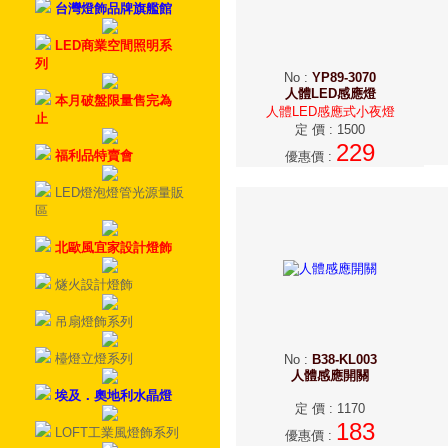
台灣燈飾品牌旗艦館
LED商業空間照明系
列
No
:
YP89-3070
人體LED感應燈
本月破盤限量售完為
人體LED感應式小夜燈
止
定 價
:
1500
229
福利品特賣會
優惠價
:
LED燈泡燈管光源量販
區
北歐風宜家設計燈飾
燧火設計燈飾
吊扇燈飾系列
檯燈立燈系列
No
:
B38-KL003
人體感應開關
埃及．奧地利水晶燈
定 價
:
1170
183
LOFT工業風燈飾系列
優惠價
: