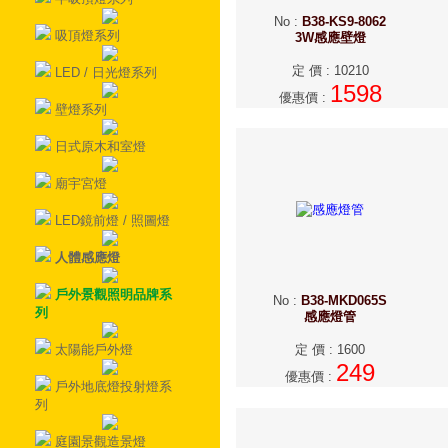
No
:
B38-KS9-8062
吸頂燈系列
3W感應壁燈
定 價
:
10210
LED / 日光燈系列
1598
優惠價
:
壁燈系列
日式原木和室燈
廟宇宮燈
LED鏡前燈 / 照圖燈
人體感應燈
戶外景觀照明品牌系
No
:
B38-MKD065S
列
感應燈管
太陽能戶外燈
定 價
:
1600
249
優惠價
:
戶外地底燈投射燈系
列
庭園景觀造景燈