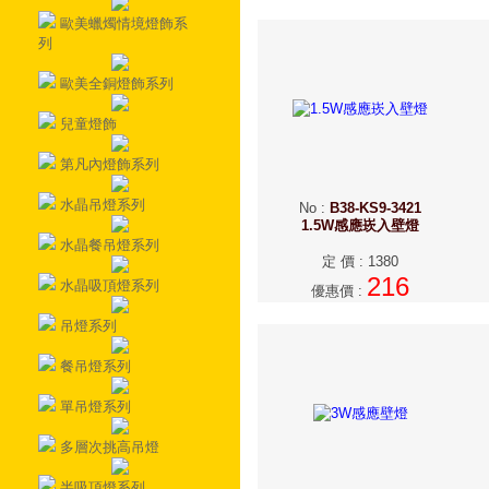
歐美蠟燭情境燈飾系
列
歐美全銅燈飾系列
兒童燈飾
第凡內燈飾系列
水晶吊燈系列
No
:
B38-KS9-3421
1.5W感應崁入壁燈
水晶餐吊燈系列
定 價
:
1380
216
水晶吸頂燈系列
優惠價
:
吊燈系列
餐吊燈系列
單吊燈系列
多層次挑高吊燈
半吸頂燈系列