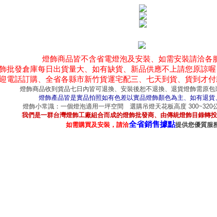
燈飾商品皆不含省電燈泡及安裝、如需安裝請洽各
飾批發倉庫每日出貨量大、如有缺貨、新品供應不上請您原諒喔
迎電話訂購、全省各縣市新竹貨運宅配三、七天到貨、貨到才付
燈飾商品收到貨品七日內皆可退換、安裝後恕不退換、退貨燈飾需原包
燈飾產品皆是實品拍照如有色差以實品燈飾顏色為主、如有退貨
燈飾小常識：一個燈泡適用一坪空間 選購吊燈天花板高度 300~32
我們是一群台灣燈飾工廠組合而成的燈飾批發商、由傳統燈飾目錄轉投
全省銷售據點
如需購買及安裝，請洽
提供您優質服