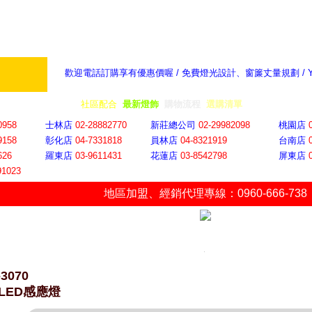
歡迎電話訂購享有優惠價喔 / 免費燈光設計、窗簾丈量規劃 /
奇摩新聞：選對燈飾居家氣氛大提升
隨意窩 Xu
全省門市
│
社區配合
│
最新燈飾
│
購物流程
│
選購清單
│
購物車
│
聯絡YP
0958
士林店
02-28882770
新莊總公司
02-29982098
桃園店
9158
彰化店
04-73318
18
員林店
04-8321919
台南店
626
羅東店
03-9611431
花蓮店
03-8542798
屏東店
91023
地區加盟
、
經銷代理專線：0960-666-738
-3070
LED感應燈