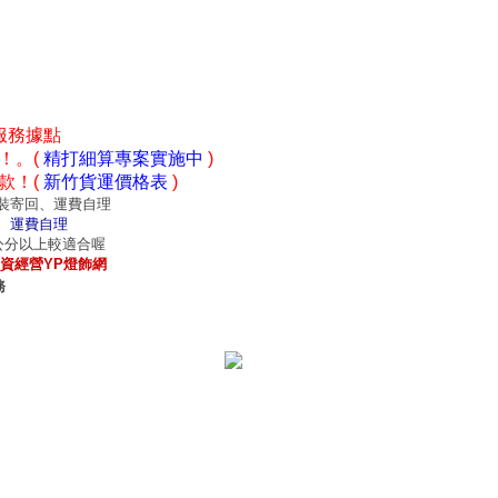
服務據點
！。(
精打細算專案實施中
)
款！(
新竹貨運價格表
)
裝寄回、運費自理
、運費自理
0公分以上較適合喔
資經營YP燈飾網
務