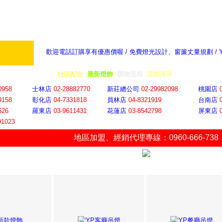
歡迎電話訂購享有優惠價喔 / 免費燈光設計、窗簾丈量規劃 /
奇摩新聞：選對燈飾居家氣氛大提升
隨意窩 Xu
全省門市
│
社區配合
│
最新燈飾
│
購物流程
│
選購清單
│
購物車
│
聯絡YP
0958
士林店
02-28882770
新莊總公司
02-29982098
桃園店
9158
彰化店
04-73318
18
員林店
04-8321919
台南店
626
羅東店
03-9611431
花蓮店
03-8542798
屏東店
91023
地區加盟
、
經銷代理專線：0960-666-738