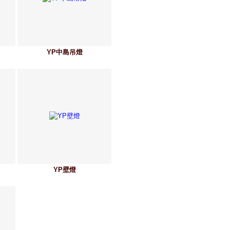
YP中島吊燈
YP壁燈