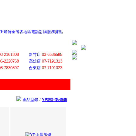
 YP燈飾全省各地區電話訂購服務據點
ite日誌 感謝莊記者熱情介紹
│
會員登入
│
回首頁
│
加入最愛
03-2161808
新竹店
03-6586595
06-2220768
高雄店
07-7191313
08-7830897
台東店
07-7191023
產品型錄
/
YP設計款燈飾