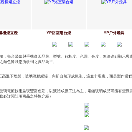
燈檯燈立燈
YP浴室陽台燈
YP戶外燈具
攝，每台螢幕與手機會因品牌、型號、解析度、色調、亮度，無法達到顯示與
之顏色皆以您所收到之實品為主。
0°C高溫下燒製，玻璃流動緩慢，內部自然形成氣泡，這並非瑕疵，而是製作過
玻璃電鍍技術呈現豐富色彩，以液體成膜工法為主，電鍍玻璃成品可能有些微
務必詳閱該項商品之特性介紹）