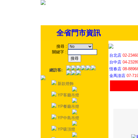
全省門市資訊
搜尋
:
關鍵字
:
台北店
02-2346
台中店
04-2328
恆春店
08-8896
總訪客:
金馬澎店
07-71
新款燈飾
YP客廳吊燈
YP餐廳吊燈
YP中島吊燈
YP吸頂燈