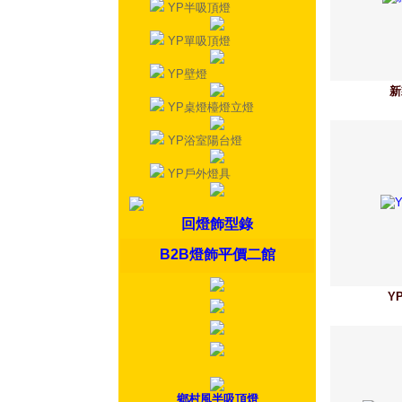
YP半吸頂燈
YP單吸頂燈
YP壁燈
新
YP桌燈檯燈立燈
YP浴室陽台燈
YP戶外燈具
回燈飾型錄
B2B燈飾平價二館
Y
鄉村風半吸頂燈