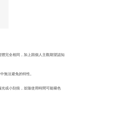
實體完全相同，加上因個人主觀期望認知
程中無法避免的特性。
漏光或小刮痕，並隨使用時間可能褪色