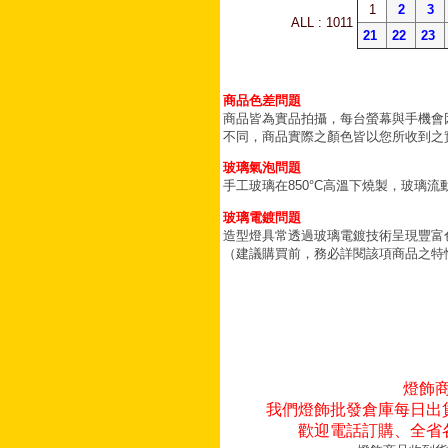
1
2
3
ALL : 1011
21
22
23
商品色差問題
商品皆為實品拍攝，每台螢幕與手機會
不同，商品實際之顏色皆以您所收到之
玻璃氣泡問題
手工玻璃在850°C高溫下燒製，玻璃
玻璃電鍍問題
造型燈具常透過玻璃電鍍技術呈現豐富
（建議購買前，務必詳閱該項商品之特
燈飾
我們燈飾批發倉庫每日出
歡迎電話訂購、全省