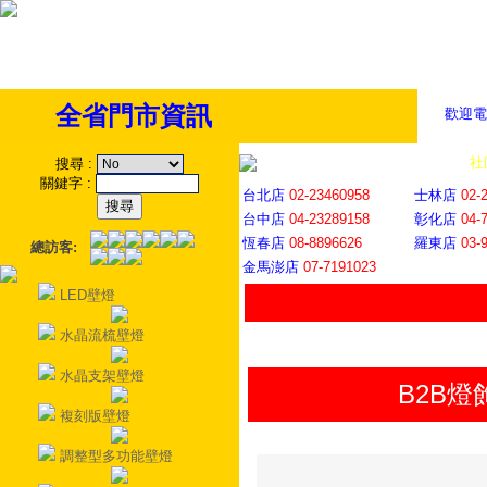
全省門市資訊
歡迎電
全省門市
│
社
搜尋
:
關鍵字
:
台北店
02-23460958
士林店
02-
台中店
04-23289158
彰化店
04-
恆春店
08-8896626
羅東店
03-
總訪客:
金馬澎店
07-7191023
LED壁燈
水晶流梳壁燈
水晶支架壁燈
B2B
複刻版壁燈
調整型多功能壁燈