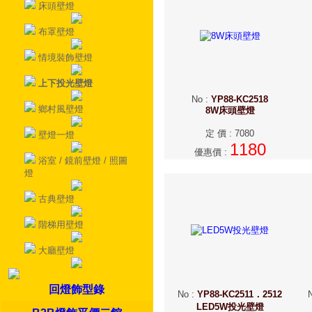
床頭壁燈
布罩壁燈
情境裝飾壁燈
上下投光壁燈
No
:
YP88-KC2518
鄉村風壁燈
8W床頭壁燈
定 價
:
7080
壁燈一燈
1180
優惠價
:
浴室 / 鏡前壁燈 / 照圖
燈
古典壁燈
階梯用壁燈
大廳壁燈
回燈飾型錄
No
:
YP88-KC2511．2512
LED5W投光壁燈