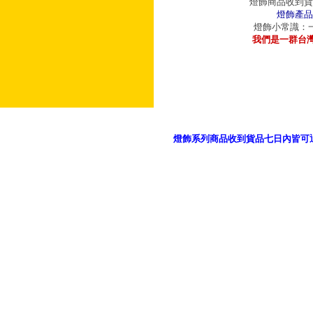
燈飾商品收到貨
燈飾產品
燈飾小常識：一
我們是一群台
燈飾系列商品收到貨品七日內皆可
御品科技、YP燈飾網版權所有 c 2011 