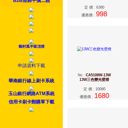
B2B燈飾平價二館
定 價
:
6380
998
優惠價
:
鄉村風半吸頂燈
申請資料下載
No
:
CA5108W-13W
13W三色變光壁燈
華南銀行線上刷卡系統
定 價
:
10080
玉山銀行網路ATM系統
1680
優惠價
:
信用卡刷卡郵購單下載