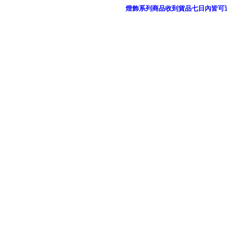
燈飾系列商品收到貨品七日內皆可
御品科技、YP燈飾網版權所有 c 2011 