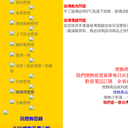
床頭壁燈
玻璃氣泡問題
手工玻璃在850°C高溫下燒製，玻璃
布罩壁燈
玻璃電鍍問題
情境裝飾壁燈
造型燈具常透過玻璃電鍍技術呈現豐富
（建議購買前，務必詳閱該項商品之特
上下投光壁燈
鄉村風壁燈
壁燈一燈
浴室 / 鏡前壁燈 / 照圖
燈飾
燈
我們燈飾批發倉庫每日出
歡迎電話訂購、全省
古典壁燈
燈飾商品收到貨
階梯用壁燈
燈飾產品
燈飾小常識：一
我們是一群台
大廳壁燈
回燈飾型錄