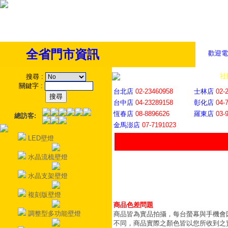
全省門市資訊
歡迎電
全省門市
│
社
搜尋
:
關鍵字
:
台北店
02-23460958
士林店
02-
台中店
04-23289158
彰化店
04-
恆春店
08-8896626
羅東店
03-
總訪客:
金馬澎店
07-7191023
LED壁燈
水晶流梳壁燈
水晶支架壁燈
複刻版壁燈
商品色差問題
調整型多功能壁燈
商品皆為實品拍攝，每台螢幕與手機會
不同，商品實際之顏色皆以您所收到之