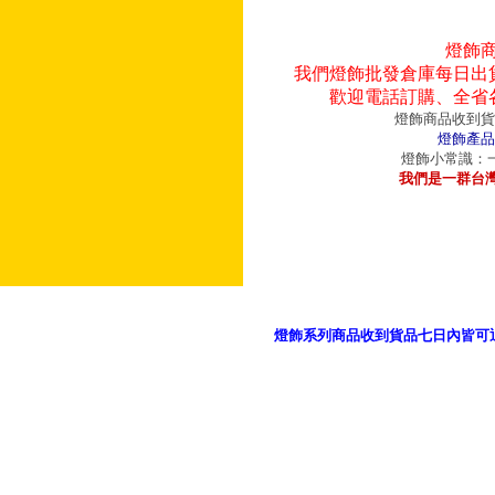
燈飾
我們燈飾批發倉庫每日出
歡迎電話訂購、全省
燈飾商品收到貨
燈飾產品
燈飾小常識：一
我們是一群台
燈飾系列商品收到貨品七日內皆可
御品科技、YP燈飾網版權所有 c 2011 