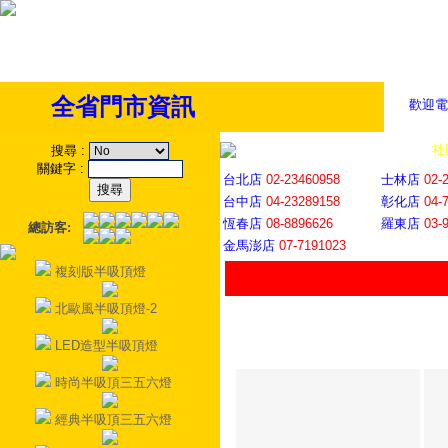
全省門市資訊
歡迎電
全省門市
│
社
搜尋
:
關鍵字
:
台北店
02-23460958
士林店
02-
台中店
04-23289158
彰化店
04-
恆春店
08-8896626
羅東店
03-
總訪客:
金馬澎店
07-7191023
複刻版半吸頂燈
北歐風半吸頂燈-2
LED造型半吸頂燈
時尚半吸頂三五六燈
經典半吸頂三五六燈