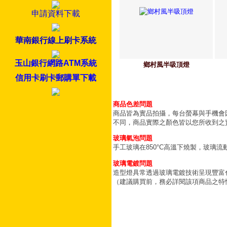
申請資料下載
華南銀行線上刷卡系統
玉山銀行網路ATM系統
鄉村風半吸頂燈
信用卡刷卡郵購單下載
商品色差問題
商品皆為實品拍攝，每台螢幕與手機會
不同，商品實際之顏色皆以您所收到之
玻璃氣泡問題
手工玻璃在850°C高溫下燒製，玻璃
玻璃電鍍問題
造型燈具常透過玻璃電鍍技術呈現豐富
（建議購買前，務必詳閱該項商品之特