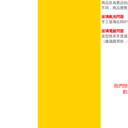
商品皆為實品拍
不同，商品實際
玻璃氣泡問題
手工玻璃在85
玻璃電鍍問題
造型燈具常透過
（建議購買前，
我們燈
歡