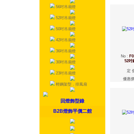
56吋吊扇燈
52吋吊扇燈
50吋吊扇燈
42吋吊扇燈
36吋吊扇燈
No
:
F0
52
30吋吊扇燈
定 
23吋吊扇燈
優惠
輕鋼架型．排風扇
回燈飾型錄
B2B燈飾平價二館