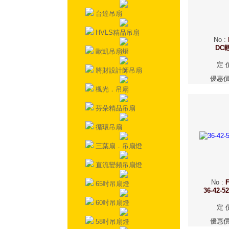
台達吊扇
HVLS精品吊扇
No
:
DC
歐凱吊扇燈
定 
將財設計師吊扇
優惠
楓光．吊扇
芬朵精品吊扇
循環吊扇
三葉扇．吊扇燈
直流變頻吊扇燈
No
:
F
65吋吊扇燈
36-42
60吋吊扇燈
定 
優惠
58吋吊扇燈