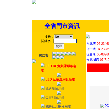
全省門市資訊
搜尋
:
關鍵字
:
台北店
02-2346
台中店
04-2328
恆春店
08-8896
總訪客:
金馬澎店
07-71
LED DC變頻隱形吊扇
燈
LED 臥室風扇吸頂燈
風與燈吊扇燈
金吉利吊扇燈
穩帝仕北歐吊扇燈