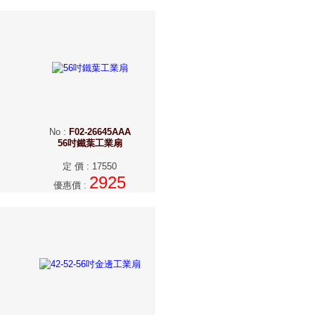
No
:
F02-26645AAA
56吋鐵葉工業扇
定 價
:
17550
2925
優惠價
: