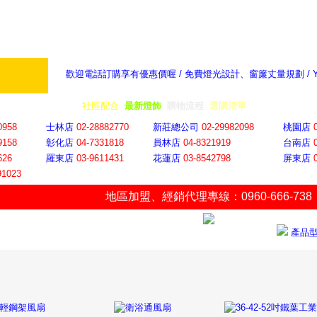
歡迎電話訂購享有優惠價喔 / 免費燈光設計、窗簾丈量規劃 /
奇摩新聞：選對燈飾居家氣氛大提升
隨意窩 Xu
全省門市
│
社區配合
│
最新燈飾
│
購物流程
│
選購清單
│
購物車
│
聯絡YP
0958
士林店
02-28882770
新莊總公司
02-29982098
桃園店
9158
彰化店
04-73318
18
員林店
04-8321919
台南店
626
羅東店
03-9611431
花蓮店
03-8542798
屏東店
91023
地區加盟
、
經銷代理專線：0960-666-738
產品