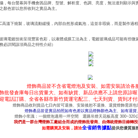
攝，每台螢幕與手機會因品牌、型號、解析度、色調、亮度，無法達到顯示與
之顏色皆以您所收到之實品為主。
0°C高溫下燒製，玻璃流動緩慢，內部自然形成氣泡，這並非瑕疵，而是製作過
玻璃電鍍技術呈現豐富色彩，以液體成膜工法為主，電鍍玻璃成品可能有些微
務必詳閱該項商品之特性介紹）
燈飾商品皆不含省電燈泡及安裝、如需安裝請洽各
飾批發倉庫每日出貨量大、如有缺貨、新品供應不上請您原諒喔
迎電話訂購、全省各縣市新竹貨運宅配三、七天到貨、貨到才付
燈飾商品收到貨品七日內皆可退換、安裝後恕不退換、退貨燈飾需原包
燈飾產品皆是實品拍照如有色差以實品燈飾顏色為主、如有退貨
燈飾小常識：一個燈泡適用一坪空間 選購吊燈天花板高度 300~32
我們是一群台灣燈飾工廠組合而成的燈飾批發商、由傳統燈飾目錄轉投
全省銷售據點
如需購買及安裝，請洽
提供您優質服