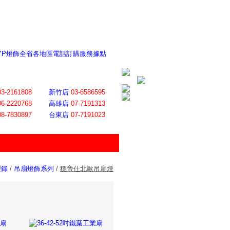
 YP燈飾全省各地區電話訂購服務據點
ite日誌 感謝莊記者熱情介紹
│
會員登入
│
回首頁
│
加入最愛
03-2161808
新竹店
03-6586595
06-2220768
高雄店
07-7191313
08-7830897
台東店
07-7191023
型錄
/
吊扇燈飾系列
/
穩帝仕北歐吊扇燈