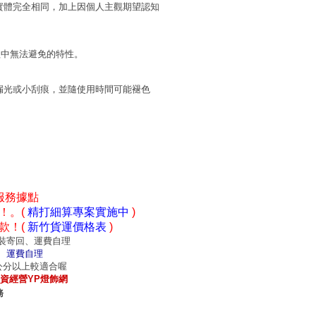
實體完全相同，加上因個人主觀期望認知
程中無法避免的特性。
漏光或小刮痕，並隨使用時間可能褪色
服務據點
！。(
精打細算專案實施中
)
款！(
新竹貨運價格表
)
裝寄回、運費自理
、運費自理
0公分以上較適合喔
資經營YP燈飾網
務