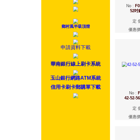
No
:
F0
52
定 
鄉村風半吸頂燈
優惠
申請資料下載
華南銀行線上刷卡系統
玉山銀行網路ATM系統
信用卡刷卡郵購單下載
No
:
F
42-52
定 
優惠