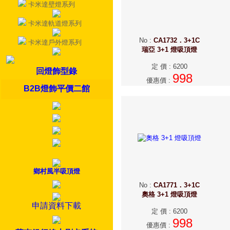
卡米達壁燈系列
卡米達軌道燈系列
No
:
CA1732．3+1C
卡米達戶外燈系列
瑞亞 3+1 燈吸頂燈
定 價
:
6200
回燈飾型錄
998
優惠價
:
B2B燈飾平價二館
鄉村風半吸頂燈
No
:
CA1771．3+1C
奧格 3+1 燈吸頂燈
申請資料下載
定 價
:
6200
998
優惠價
: