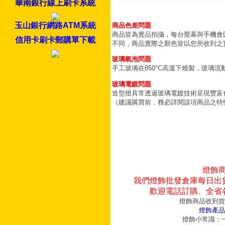
華南銀行線上刷卡系統
玉山銀行網路ATM系統
商品色差問題
商品皆為實品拍攝，每台螢幕與手機會
信用卡刷卡郵購單下載
不同，商品實際之顏色皆以您所收到之
玻璃氣泡問題
手工玻璃在850°C高溫下燒製，玻璃
玻璃電鍍問題
造型燈具常透過玻璃電鍍技術呈現豐富
（建議購買前，務必詳閱該項商品之特
燈飾
我們燈飾批發倉庫每日出
歡迎電話訂購、全省
燈飾商品收到貨
燈飾產品
燈飾小常識：一