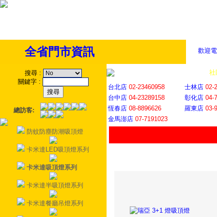
全省門市資訊
歡迎電
全省門市
│
社
搜尋
:
關鍵字
:
台北店
02-23460958
士林店
02-
台中店
04-23289158
彰化店
04-
恆春店
08-8896626
羅東店
03-
總訪客:
金馬澎店
07-7191023
防蚊防塵防潮吸頂燈
卡米達LED吸頂燈系列
卡米達吸頂燈系列
卡米達半吸頂燈系列
卡米達餐廳吊燈系列