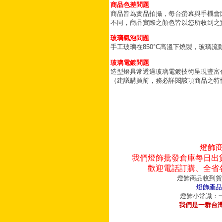
商品色差問題
商品皆為實品拍攝，每台螢幕與手機會
不同，商品實際之顏色皆以您所收到之
玻璃氣泡問題
手工玻璃在850°C高溫下燒製，玻璃
玻璃電鍍問題
造型燈具常透過玻璃電鍍技術呈現豐富
（建議購買前，務必詳閱該項商品之特
燈飾
我們燈飾批發倉庫每日出
歡迎電話訂購、全省
燈飾商品收到貨
燈飾產品
燈飾小常識：一
我們是一群台