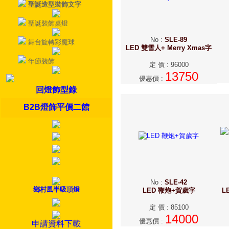
聖誕造型裝飾文字
聖誕裝飾桌燈
No
:
SLE-89
舞台旋轉彩魔球
LED 雙雪人+ Merry Xmas字
年節裝飾
定 價
:
96000
13750
優惠價
:
回燈飾型錄
B2B燈飾平價二館
No
:
SLE-42
鄉村風半吸頂燈
LED 鞭炮+賀歲字
L
定 價
:
85100
14000
優惠價
:
申請資料下載