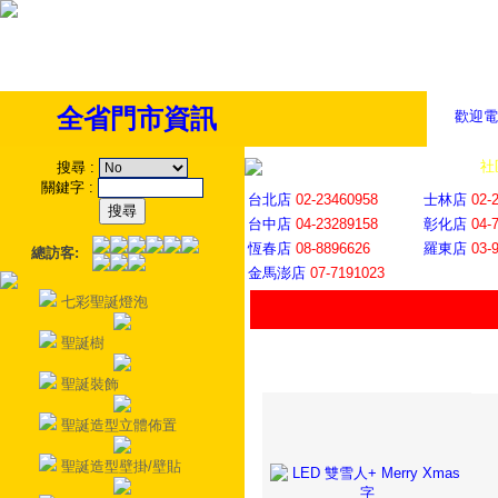
全省門市資訊
歡迎電
全省門市
│
社
搜尋
:
關鍵字
:
台北店
02-23460958
士林店
02-
台中店
04-23289158
彰化店
04-
恆春店
08-8896626
羅東店
03-
總訪客:
金馬澎店
07-7191023
七彩聖誕燈泡
聖誕樹
聖誕裝飾
聖誕造型立體佈置
聖誕造型壁掛/壁貼