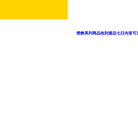
燈飾系列商品收到貨品七日內皆可
御品科技、YP燈飾網版權所有 c 2011 