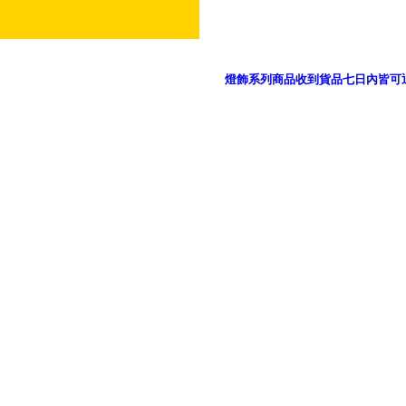
燈飾系列商品收到貨品七日內皆可
御品科技、YP燈飾網版權所有 c 2011 