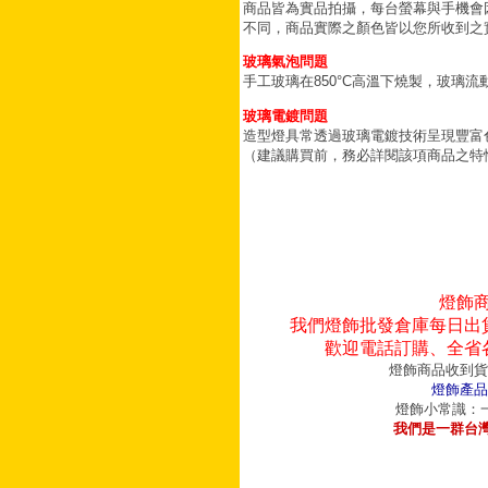
商品皆為實品拍攝，每台螢幕與手機會
不同，商品實際之顏色皆以您所收到之
玻璃氣泡問題
手工玻璃在850°C高溫下燒製，玻璃
玻璃電鍍問題
造型燈具常透過玻璃電鍍技術呈現豐富
（建議購買前，務必詳閱該項商品之特
燈飾
我們燈飾批發倉庫每日出
歡迎電話訂購、全省
燈飾商品收到貨
燈飾產品
燈飾小常識：一
我們是一群台