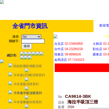
全省門市資訊
歡迎電
全省門市
│
社
搜尋
:
關鍵字
:
台北店
02-23460958
士林店
02-
台中店
04-23289158
彰化店
04-
恆春店
08-8896626
羅東店
03-
總訪客:
金馬澎店
07-7191023
防蚊防塵防潮吸頂燈
卡米達LED吸頂燈系列
卡米達吸頂燈系列
卡米達半吸頂燈系列
CA9614-3BK
No
:
海拉半吸頂三燈
卡米達餐廳吊燈系列
品名
:
點選
:
2594