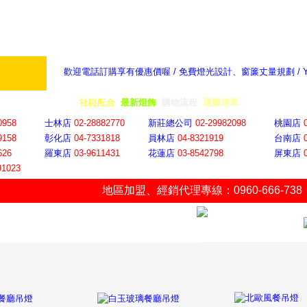
歡迎電話訂購享有優惠價喔 / 免費燈光設計、窗簾丈量規劃 /
奇摩新聞：選對燈飾居家氣氛大提升
隨意窩 Xu
全省門市
│
社區配合
│
最新燈飾
│
購物流程
│
選購清單
│
購物車
│
聯絡YP
0958
士林店
02-28882770
新莊總公司
02-29982098
桃園店
9158
彰化店
04-73318
18
員林店
04-8321919
台南店
626
羅東店
03-9611431
花蓮店
03-8542798
屏東店
91023
地區加盟
、
經銷代理專線：0960-666-738