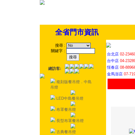
全省門市資訊
搜尋
:
關鍵字
:
台北店
02-2346
台中店
04-2328
恆春店
08-8896
總訪客:
金馬澎店
07-71
複刻版餐吊燈．中島
吊燈
LED中島餐吊燈
布罩餐吊燈
長型布罩餐吊燈
古典餐吊燈