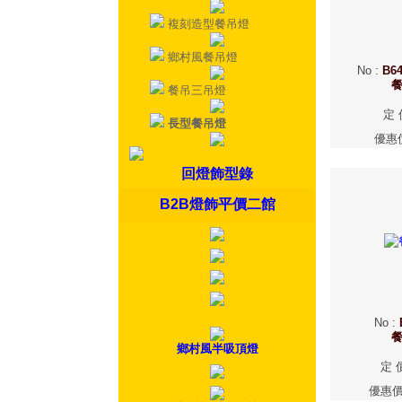
複刻造型餐吊燈
鄉村風餐吊燈
No
:
B64
餐吊三吊燈
定 
長型餐吊燈
優惠
回燈飾型錄
B2B燈飾平價二館
No
:
鄉村風半吸頂燈
定 
優惠