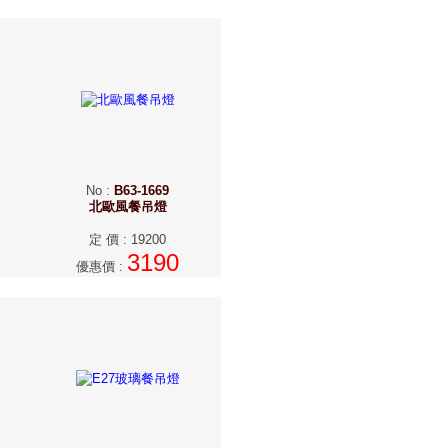
No
:
B63-1669
北歐風餐吊燈
定 價
:
19200
3190
優惠價
: