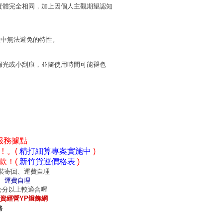
實體完全相同，加上因個人主觀期望認知
程中無法避免的特性。
漏光或小刮痕，並隨使用時間可能褪色
服務據點
！。(
精打細算專案實施中
)
款！(
新竹貨運價格表
)
裝寄回、運費自理
、運費自理
0公分以上較適合喔
資經營YP燈飾網
務