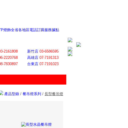
 YP燈飾全省各地區電話訂購服務據點
ite日誌 感謝莊記者熱情介紹
│
會員登入
│
回首頁
│
加入最愛
03-2161808
新竹店
03-6586595
06-2220768
高雄店
07-7191313
08-7830897
台東店
07-7191023
產品型錄
/
餐吊燈系列
/
長型餐吊燈