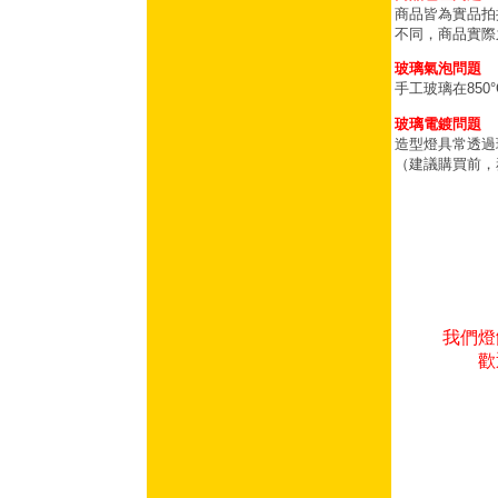
商品皆為實品拍
不同，商品實際
玻璃氣泡問題
手工玻璃在85
玻璃電鍍問題
造型燈具常透過
（建議購買前，
我們燈
歡