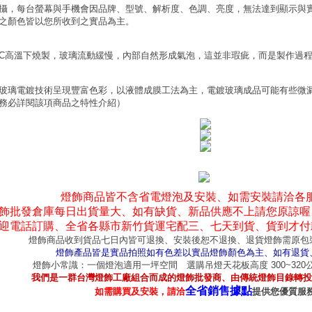
攝，每台螢幕與手機會因品牌、型號、解析度、色調、亮度，無法達到顯示與
之顏色皆以您所收到之實品為主。
0°C高溫下燒製，玻璃流動緩慢，內部自然形成氣泡，這並非瑕疵，而是製作過
玻璃電鍍技術呈現豐富色彩，以液體成膜工法為主，電鍍玻璃成品可能有些微
務必詳閱該項商品之特性介紹）
燈飾商品皆不含省電燈泡及安裝、如需安裝請洽各
飾批發倉庫每日出貨量大、如有缺貨、新品供應不上請您原諒喔
迎電話訂購、全省各縣市新竹貨運宅配三、七天到貨、貨到才付
燈飾商品收到貨品七日內皆可退換、安裝後恕不退換、退貨燈飾需原包
燈飾產品皆是實品拍照如有色差以實品燈飾顏色為主、如有退貨
燈飾小常識：一個燈泡適用一坪空間 選購吊燈天花板高度 300~32
我們是一群台灣燈飾工廠組合而成的燈飾批發商、由傳統燈飾目錄轉投
全省銷售據點
如需購買及安裝，請洽
提供您優質服