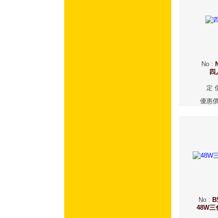
No
:
四
定 
優惠
No
:
B
48W