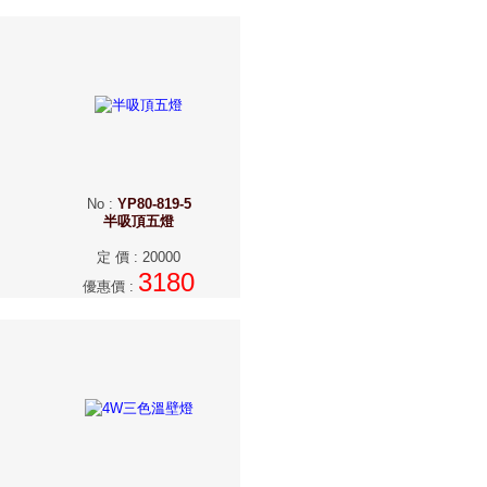
No
:
YP80-819-5
半吸頂五燈
定 價
:
20000
3180
優惠價
: