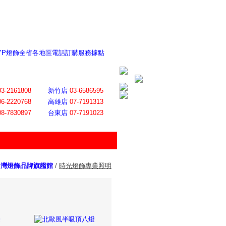
 YP燈飾全省各地區電話訂購服務據點
ite日誌 感謝莊記者熱情介紹
│
會員登入
│
回首頁
│
加入最愛
03-2161808
新竹店
03-6586595
06-2220768
高雄店
07-7191313
08-7830897
台東店
07-7191023
台灣燈飾品牌旗艦館
/
時光燈飾專業照明