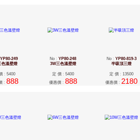
YP80-249
No
:
YP80-248
No
:
YP80-819-3
三色溫壁燈
3W三色溫壁燈
半吸頂三燈
價
:
5400
定 價
:
5400
定 價
:
13500
888
888
2180
價
:
優惠價
:
優惠價
: