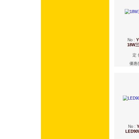
No
:
Y
18W
定 
優惠
No
:
Y
LED9