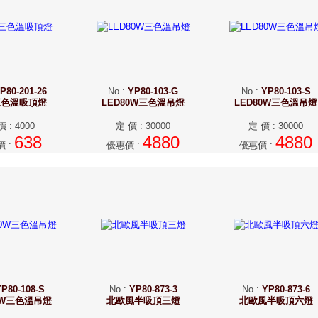
P80-201-26
No
:
YP80-103-G
No
:
YP80-103-S
三色溫吸頂燈
LED80W三色溫吊燈
LED80W三色溫吊燈
價
:
4000
定 價
:
30000
定 價
:
30000
638
4880
4880
價
:
優惠價
:
優惠價
:
P80-108-S
No
:
YP80-873-3
No
:
YP80-873-6
0W三色溫吊燈
北歐風半吸頂三燈
北歐風半吸頂六燈