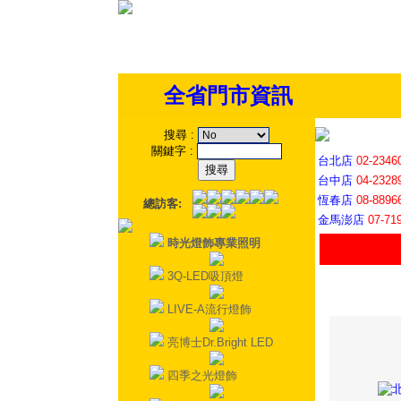
全省門市資訊
搜尋
:
關鍵字
:
台北店
02-2346
台中店
04-2328
恆春店
08-8896
總訪客:
金馬澎店
07-71
時光燈飾專業照明
3Q-LED吸頂燈
LIVE-A流行燈飾
亮博士Dr.Bright LED
四季之光燈飾