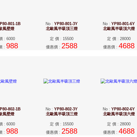
P80-801-1B
No
:
YP80-801-3Y
No
:
YP80-801-6Y
歐風壁燈
北歐風半吸頂三燈
北歐風半吸頂六燈
價
:
6000
定 價
:
15500
定 價
:
28000
988
2588
4688
價
:
優惠價
:
優惠價
:
P80-802-1B
No
:
YP80-802-3Y
No
:
YP80-802-6Y
歐風壁燈
北歐風半吸頂三燈
北歐風半吸頂六燈
價
:
6000
定 價
:
15500
定 價
:
28000
988
2588
4688
價
:
優惠價
:
優惠價
: