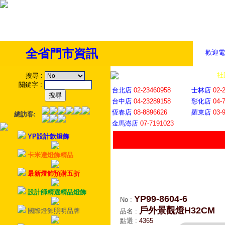
全省門市資訊
歡迎電
全省門市
│
社
搜尋
:
關鍵字
:
台北店
02-23460958
士林店
02-
台中店
04-23289158
彰化店
04-
恆春店
08-8896626
羅東店
03-
總訪客:
金馬澎店
07-7191023
YP設計款燈飾
卡米達燈飾精品
最新燈飾預購五折
設計師精選精品燈飾
YP99-8604-6
No
:
戶外景觀燈H32CM
國際燈飾照明品牌
品名
:
點選
:
4365