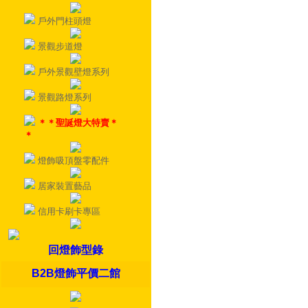
戶外門柱頭燈
景觀步道燈
戶外景觀壁燈系列
景觀路燈系列
＊＊聖誕燈大特賣＊
＊
燈飾吸頂盤零配件
居家裝置藝品
信用卡刷卡專區
回燈飾型錄
B2B燈飾平價二館