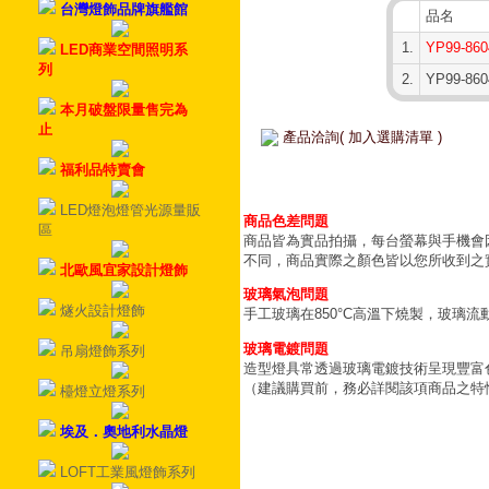
台灣燈飾品牌旗艦館
品名
1.
YP99-86
LED商業空間照明系
列
2.
YP99-8
本月破盤限量售完為
止
產品洽詢( 加入選購清單 )
福利品特賣會
LED燈泡燈管光源量販
商品色差問題
區
商品皆為實品拍攝，每台螢幕與手機會
不同，商品實際之顏色皆以您所收到之
北歐風宜家設計燈飾
玻璃氣泡問題
燧火設計燈飾
手工玻璃在850°C高溫下燒製，玻璃
玻璃電鍍問題
吊扇燈飾系列
造型燈具常透過玻璃電鍍技術呈現豐富
（建議購買前，務必詳閱該項商品之特
檯燈立燈系列
埃及．奧地利水晶燈
LOFT工業風燈飾系列