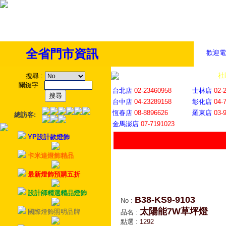
全省門市資訊
歡迎電
全省門市
│
社
搜尋
:
關鍵字
:
台北店
02-23460958
士林店
02-
台中店
04-23289158
彰化店
04-
恆春店
08-8896626
羅東店
03-
總訪客:
金馬澎店
07-7191023
YP設計款燈飾
卡米達燈飾精品
最新燈飾預購五折
設計師精選精品燈飾
B38-KS9-9103
No
:
太陽能7W草坪燈
國際燈飾照明品牌
品名
:
點選
:
1292