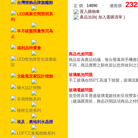
台灣燈飾品牌旗艦館
232
定 價
:
14890
優惠價
:
置入購物車
LED商業空間照明系
產品洽詢( 加入選購清單 )
列
本月破盤限量售完為
止
福利品特賣會
商品色差問題
LED燈泡燈管光源量販
商品皆為實品拍攝，每台螢幕與手機會
區
不同，商品實際之顏色皆以您所收到之
玻璃氣泡問題
北歐風宜家設計燈飾
手工玻璃在850°C高溫下燒製，玻璃
燧火設計燈飾
玻璃電鍍問題
造型燈具常透過玻璃電鍍技術呈現豐富
吊扇燈飾系列
（建議購買前，務必詳閱該項商品之特
檯燈立燈系列
埃及．奧地利水晶燈
LOFT工業風燈飾系列