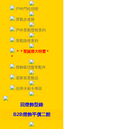
戶外門柱頭燈
景觀步道燈
戶外景觀壁燈系列
景觀路燈系列
＊＊聖誕燈大特賣＊
＊
燈飾吸頂盤零配件
居家裝置藝品
信用卡刷卡專區
回燈飾型錄
B2B燈飾平價二館