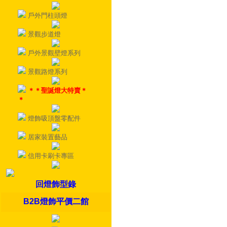
戶外門柱頭燈
景觀步道燈
戶外景觀壁燈系列
景觀路燈系列
＊＊聖誕燈大特賣＊
＊
燈飾吸頂盤零配件
居家裝置藝品
信用卡刷卡專區
回燈飾型錄
B2B燈飾平價二館