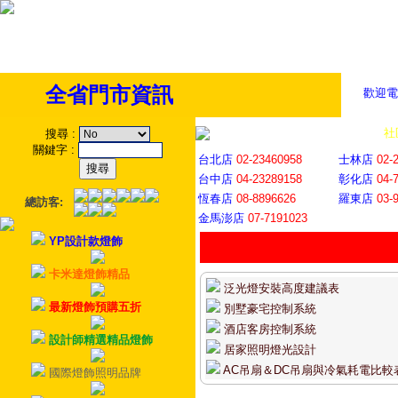
全省門市資訊
歡迎電
全省門市
│
社
搜尋
:
關鍵字
:
台北店
02-23460958
士林店
02-
台中店
04-23289158
彰化店
04-
恆春店
08-8896626
羅東店
03-
總訪客:
金馬澎店
07-7191023
YP設計款燈飾
卡米達燈飾精品
泛光燈安裝高度建議表
最新燈飾預購五折
別墅豪宅控制系統
酒店客房控制系統
設計師精選精品燈飾
居家照明燈光設計
AC吊扇＆DC吊扇與冷氣耗電比較
國際燈飾照明品牌