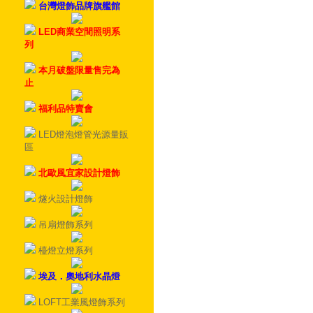
台灣燈飾品牌旗艦館
LED商業空間照明系
列
本月破盤限量售完為
止
福利品特賣會
LED燈泡燈管光源量販
區
北歐風宜家設計燈飾
燧火設計燈飾
吊扇燈飾系列
檯燈立燈系列
埃及．奧地利水晶燈
LOFT工業風燈飾系列